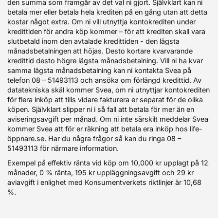
den summa som framgår av det val ni gjort. Självklart kan ni
betala mer eller betala hela krediten på en gång utan att detta
kostar något extra. Om ni vill utnyttja kontokrediten under
kredittiden för andra köp kommer – för att krediten skall vara
slutbetald inom den avtalade kredittiden - den lägsta
månadsbetalningen att höjas. Desto kortare kvarvarande
kredittid desto högre lägsta månadsbetalning. Vill ni ha kvar
samma lägsta månadsbetalning kan ni kontakta Svea på
telefon 08 – 51493113 och ansöka om förlängd kredittid. Av
datatekniska skäl kommer Svea, om ni utnyttjar kontokrediten
för flera inköp att tills vidare fakturera er separat för de olika
köpen. Självklart slipper ni i så fall att betala för mer än en
aviseringsavgift per månad. Om ni inte särskilt meddelar Svea
kommer Svea att för er räkning att betala era inköp hos life-
öppnare.se. Har du några frågor så kan du ringa 08 –
51493113 för närmare information.
Exempel på effektiv ränta vid köp om 10,000 kr upplagt på 12
månader, 0 % ränta, 195 kr uppläggningsavgift och 29 kr
aviavgift i enlighet med Konsumentverkets riktlinjer är 10,68
%.