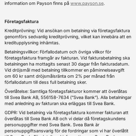
information om Payson finns på
www.payson.se
.
Företagsfaktura
Kreditprövning: Vid ansökan om betalning via företagsfaktura
genomförs sedvanlig kreditprövning, vilket kan innebära att en
kreditupplysning inhämtas.
Betalningsvillkor: Förfallodatum och övriga villkor för
företagsfaktura framgår av fakturan. Vid fakturabetalning ska
betalningen ha mottagits senast 30 dagar från fakturadatum.
Vid dröjsmål med betalning tillkommer en påminnelseavgift
om 60 kr samt dröjsmålsränta om 2% per månad från
förfallodatum till dess full betalning sker.
Överlåtelse: Samtliga företagsfakturor kommer att överlåtas
till Svea Bank AB, 556158-7634 (”Svea Bank”). Alla betalningar
med anledning av fakturan ska erläggas till Svea Bank.
GDPR: Vid betalning via företagsfaktura kommer fakturan att
överlåtas till Svea Bank AB och vi delar då företagskundens
personuppgifter med Svea Bank. Svea Bank är
personuppgiftsansvarig för de fordringar som vi har överlåtit