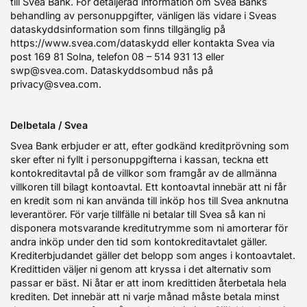
till Svea Bank. För detaljerad information om Svea Banks
behandling av personuppgifter, vänligen läs vidare i Sveas
dataskyddsinformation som finns tillgänglig på
https://www.svea.com/dataskydd eller kontakta Svea via
post 169 81 Solna, telefon 08 – 514 931 13 eller
swp@svea.com. Dataskyddsombud nås på
privacy@svea.com.
Delbetala
/ Svea
Svea Bank erbjuder er att, efter godkänd kreditprövning som
sker efter ni fyllt i personuppgifterna i kassan, teckna ett
kontokreditavtal på de villkor som framgår av de allmänna
villkoren till bilagt kontoavtal. Ett kontoavtal innebär att ni får
en kredit som ni kan använda till inköp hos till Svea anknutna
leverantörer. För varje tillfälle ni betalar till Svea så kan ni
disponera motsvarande kreditutrymme som ni amorterar för
andra inköp under den tid som kontokreditavtalet gäller.
Krediterbjudandet gäller det belopp som anges i kontoavtalet.
Kredittiden väljer ni genom att kryssa i det alternativ som
passar er bäst. Ni åtar er att inom kredittiden återbetala hela
krediten. Det innebär att ni varje månad måste betala minst