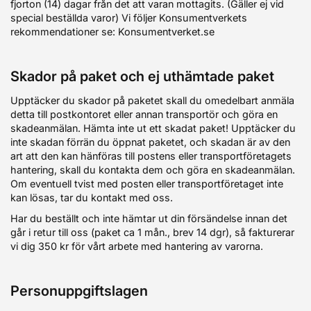
fjorton (14) dagar från det att varan mottagits. (Gäller ej vid
special beställda varor) Vi följer Konsumentverkets
rekommendationer se: Konsumentverket.se
Skador på paket och ej uthämtade paket
Upptäcker du skador på paketet skall du omedelbart anmäla
detta till postkontoret eller annan transportör och göra en
skadeanmälan. Hämta inte ut ett skadat paket! Upptäcker du
inte skadan förrän du öppnat paketet, och skadan är av den
art att den kan hänföras till postens eller transportföretagets
hantering, skall du kontakta dem och göra en skadeanmälan.
Om eventuell tvist med posten eller transportföretaget inte
kan lösas, tar du kontakt med oss.
Har du beställt och inte hämtar ut din försändelse innan det
går i retur till oss (paket ca 1 mån., brev 14 dgr), så fakturerar
vi dig 350 kr för vårt arbete med hantering av varorna.
Personuppgiftslagen