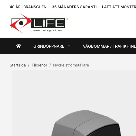
40 ÅR I BRANSCHEN
36 MÅNADERS GARANTI
LÄTT ATT MONTE
GRINDÖPPNARE
VÄGBOMMAR / TRAFIKHIN
Startsida
/
Tillbehör
/
Nyckelströmställare