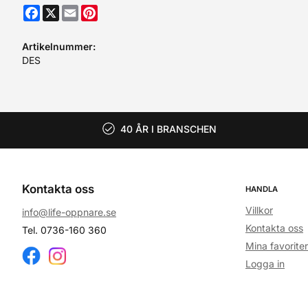
Facebook
X
Email
Pinterest
Artikelnummer:
DES
40 ÅR I BRANSCHEN
Kontakta oss
HANDLA
Villkor
info@life-oppnare.se
Kontakta oss
Tel. 0736-160 360
Mina favoriter
Logga in